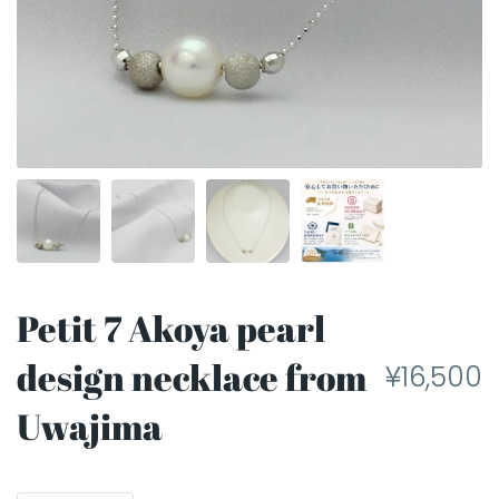
Petit 7 Akoya pearl
design necklace from
¥16,500
Uwajima
Quantity