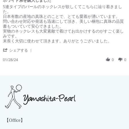
ホワイト系を購入しました
rating
Review
review
5連タイプのパールのネックレスが欲しくてこちらに辿り着きまし
by
stating
た。
鶴
ホ
日本有数の産地の真珠とのことで、とても愛着が湧いています。
田
ワ
問い合わせ対応や発送も迅速にして頂き、美しい梱包に真珠の品質
on
イ
書もついていて安心できました。
28
ト
実物のネックレスも大変素敵で着けてお出かけするのがすごく楽し
Jan
系
みです。
2024
を
末長く大切に使わせて頂きます。ありがとうございました。
購
'
入
シェアする
Share
し
Review
01/28/24
0
0
ま
by
し
鶴
た
田
on
28
Jan
2024
【Office】