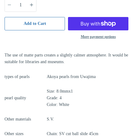
Add to Cart
More payment options
The use of matte parts creates a slightly calmer atmosphere. It would be
suitable for libraries and museums.
types of pearls
Akoya pearls from Uwajima
Size: 8.0mmx1
pearl quality
Grade: 4
Color: White
Other materials
S.V.
Other
sizes
Chain: SV cut ball slide 45cm