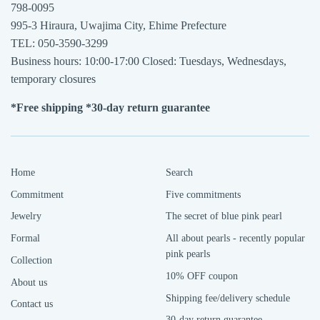
798-0095
995-3 Hiraura, Uwajima City, Ehime Prefecture
TEL: 050-3590-3299
Business hours: 10:00-17:00 Closed: Tuesdays, Wednesdays,
temporary closures
*Free shipping *30-day return guarantee
Home
Search
Commitment
Five commitments
Jewelry
The secret of blue pink pearl
Formal
All about pearls - recently popular
pink pearls
Collection
10% OFF coupon
About us
Shipping fee/delivery schedule
Contact us
30-day return guarantee