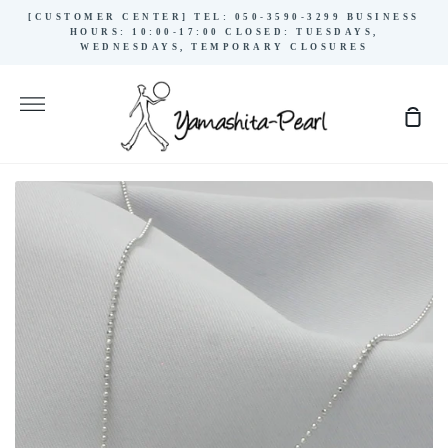
Skip
[CUSTOMER CENTER] TEL: 050-3590-3299 BUSINESS
to
HOURS: 10:00-17:00 CLOSED: TUESDAYS,
WEDNESDAYS, TEMPORARY CLOSURES
content
More
Sho
Cart