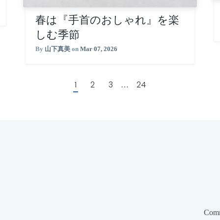
春は『手首のおしゃれ』を楽
しむ季節
By
山下真美
on
Mar 07, 2026
1
2
3
24
…
Comm