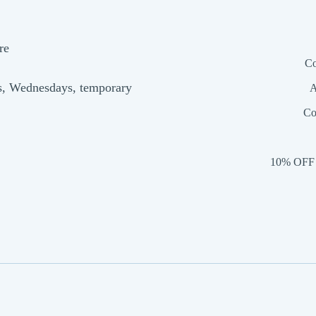
re
Co
s, Wednesdays, temporary
A
Co
10% OFF 