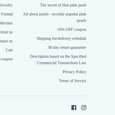
Jewelry
The secret of blue pink pearl
Formal
All about pearls - recently popular pink
pearls
llection
10% OFF coupon
bout us
Shipping fee/delivery schedule
ntact us
30-day return guarantee
Cart
Description based on the Specified
coupon
Commercial Transactions Law
Privacy Policy
Terms of Service
Facebook
Instagram